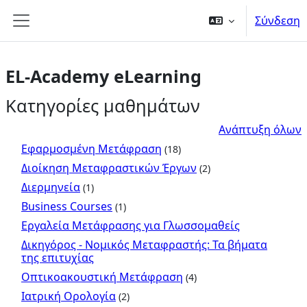
Μετάβαση στο κεντρικό περιεχόμενο
Σύνδεση
Πλευρικός πίνακας
EL-Academy eLearning
Κατηγορίες μαθημάτων
Ανάπτυξη όλων
Εφαρμοσμένη Μετάφραση
(18)
Διοίκηση Μεταφραστικών Έργων
(2)
Διερμηνεία
(1)
Business Courses
(1)
Εργαλεία Μετάφρασης για Γλωσσομαθείς
Δικηγόρος - Νομικός Μεταφραστής: Τα βήματα
της επιτυχίας
Οπτικοακουστική Μετάφραση
(4)
Ιατρική Ορολογία
(2)