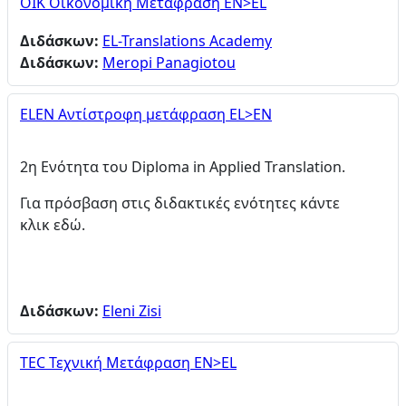
OIK Οικονομική Μετάφραση EN>EL
Διδάσκων:
EL-Translations Academy
Διδάσκων:
Meropi Panagiotou
ELEN Αντίστροφη μετάφραση EL>EN
2η Ενότητα του Diploma in Applied Translation.
Για πρόσβαση στις διδακτικές ενότητες κάντε
κλικ
εδώ.
Διδάσκων:
Eleni Zisi
TEC Τεχνική Μετάφραση EN>EL