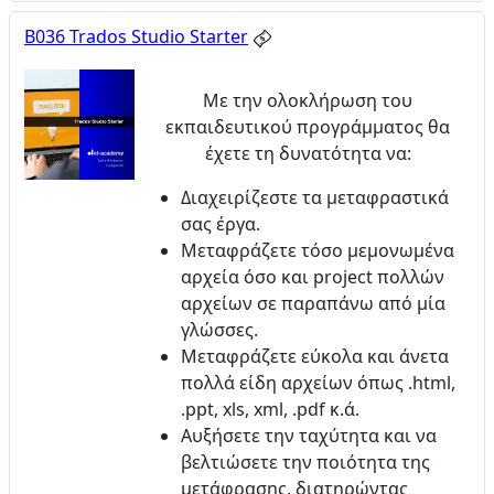
B036 Trados Studio Starter
Με την ολοκλήρωση του
εκπαιδευτικού προγράμματος θα
έχετε τη δυνατότητα να:
Διαχειρίζεστε
τα μεταφραστικά
σας έργα.
Μεταφράζετε
τόσο
μεμονωμένα
αρχεία
όσο και
project πολλών
αρχείων
σε παραπάνω από μία
γλώσσες.
Μεταφράζετε εύκολα και άνετα
πολλά είδη αρχείων
όπως .html,
.ppt, xls, xml, .pdf κ.ά.
Αυξήσετε
την ταχύτητα και να
βελτιώσετε την ποιότητα της
μετάφρασης, διατηρώντας